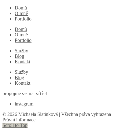
Domů
O mně
Portfolio
Domů
O mně
Portfolio
Služby
Blog
Kontakt
Služby
Blog
Kontakt
propojme
se
na sítích
instagram
© 2026 Michaela Slatinková | Všechna práva vyhrazena
Právní informace
Scroll to Top