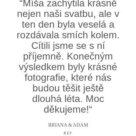
“Míša zachytila krásně
nejen naši svatbu, ale v
ten den byla veselá a
rozdávala smích kolem.
Cítili jsme se s ní
příjemně. Konečným
výsledkem byly krásné
fotografie, které nás
budou těšit ještě
dlouhá léta. Moc
děkujeme!“
BRIANA & ADAM
REF